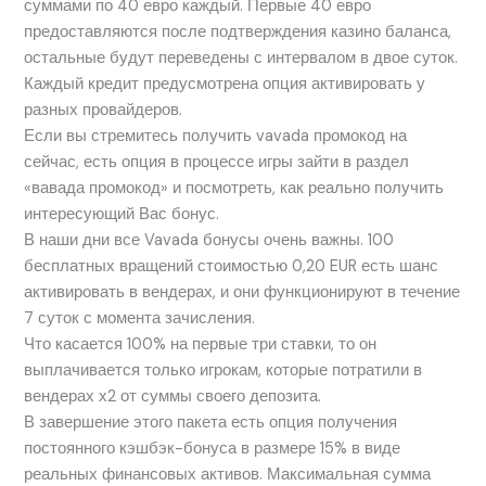
суммами по 40 евро каждый. Первые 40 евро
предоставляются после подтверждения казино баланса,
остальные будут переведены с интервалом в двое суток.
Каждый кредит предусмотрена опция активировать у
разных провайдеров.
Если вы стремитесь получить vavada промокод на
сейчас, есть опция в процессе игры зайти в раздел
«вавада промокод» и посмотреть, как реально получить
интересующий Вас бонус.
В наши дни все Vavada бонусы очень важны. 100
бесплатных вращений стоимостью 0,20 EUR есть шанс
активировать в вендерах, и они функционируют в течение
7 суток с момента зачисления.
Что касается 100% на первые три ставки, то он
выплачивается только игрокам, которые потратили в
вендерах х2 от суммы своего депозита.
В завершение этого пакета есть опция получения
постоянного кэшбэк-бонуса в размере 15% в виде
реальных финансовых активов. Максимальная сумма