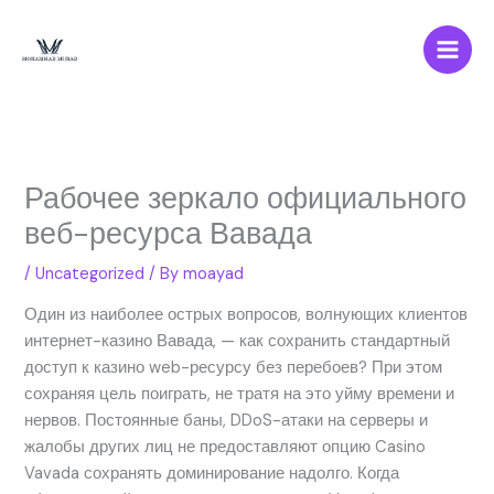
Skip
to
content
Рабочее зеркало официального
веб-ресурса Вавада
/
Uncategorized
/ By
moayad
Один из наиболее острых вопросов, волнующих клиентов
интернет-казино Вавада, — как сохранить стандартный
доступ к казино web-ресурсу без перебоев? При этом
сохраняя цель поиграть, не тратя на это уйму времени и
нервов. Постоянные баны, DDoS-атаки на серверы и
жалобы других лиц не предоставляют опцию Casino
Vavada сохранять доминирование надолго. Когда