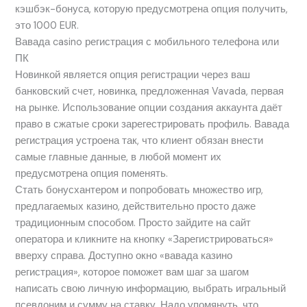
кэшбэк-бонуса, которую предусмотрена опция получить,
это 1000 EUR.
Вавада casino регистрация с мобильного телефона или
ПК
Новинкой является опция регистрации через ваш
банковский счет, новинка, предложенная Vavada, первая
на рынке. Использование опции создания аккаунта даёт
право в сжатые сроки зарегестрировать профиль. Вавада
регистрация устроена так, что клиент обязан внести
самые главные данные, в любой момент их
предусмотрена опция поменять.
Стать бонусхантером и попробовать множество игр,
предлагаемых казино, действительно просто даже
традиционным способом. Просто зайдите на сайт
оператора и кликните на кнопку «Зарегистрироваться»
вверху справа. Доступно окно «вавада казино
регистрация», которое поможет вам шаг за шагом
написать свою личную информацию, выбрать игральный
псевдоним и сумму на ставку. Надо упомянуть, что