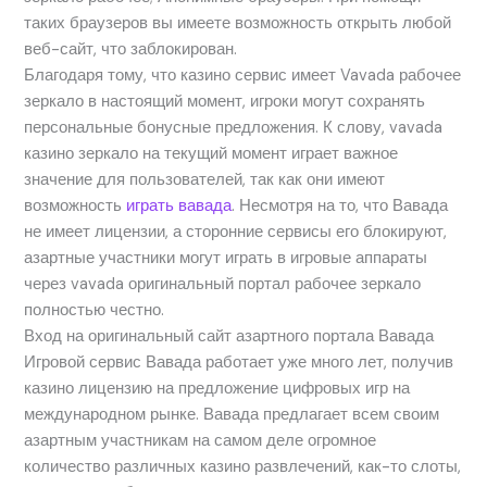
таких браузеров вы имеете возможность открыть любой
веб-сайт, что заблокирован.
Благодаря тому, что казино сервис имеет Vavada рабочее
зеркало в настоящий момент, игроки могут сохранять
персональные бонусные предложения. К слову, vavada
казино зеркало на текущий момент играет важное
значение для пользователей, так как они имеют
возможность
играть вавада
. Несмотря на то, что Вавада
не имеет лицензии, а сторонние сервисы его блокируют,
азартные участники могут играть в игровые аппараты
через vavada оригинальный портал рабочее зеркало
полностью честно.
Вход на оригинальный сайт азартного портала Вавада
Игровой сервис Вавада работает уже много лет, получив
казино лицензию на предложение цифровых игр на
международном рынке. Вавада предлагает всем своим
азартным участникам на самом деле огромное
количество различных казино развлечений, как-то слоты,