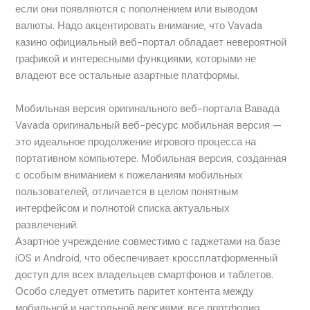
если они появляются с пополнением или выводом
валюты. Надо акцентировать внимание, что Vavada
казино официальный веб-портал обладает невероятной
графикой и интересными функциями, которыми не
владеют все остальные азартные платформы.
Мобильная версия оригинального веб-портала Вавада
Vavada оригинальный веб-ресурс мобильная версия —
это идеальное продолжение игрового процесса на
портативном компьютере. Мобильная версия, созданная
с особым вниманием к пожеланиям мобильных
пользователей, отличается в целом понятным
интерфейсом и полнотой списка актуальных
развлечений.
Азартное учреждение совместимо с гаджетами на базе
iOS и Android, что обеспечивает кроссплатформенный
доступ для всех владельцев смартфонов и таблетов.
Особо следует отметить паритет контента между
мобильной и настольной версиями: все портфолио