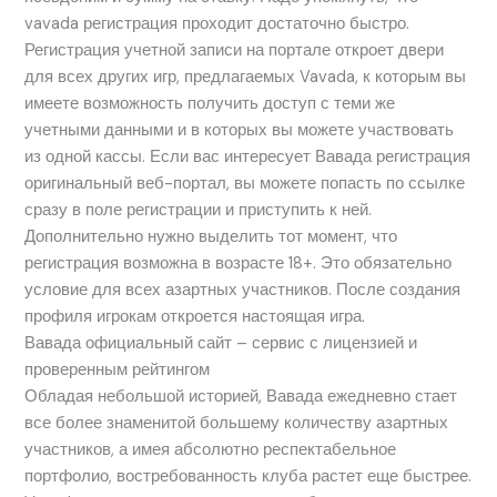
vavada регистрация проходит достаточно быстро.
Регистрация учетной записи на портале откроет двери
для всех других игр, предлагаемых Vavada, к которым вы
имеете возможность получить доступ с теми же
учетными данными и в которых вы можете участвовать
из одной кассы. Если вас интересует Вавада регистрация
оригинальный веб-портал, вы можете попасть по ссылке
сразу в поле регистрации и приступить к ней.
Дополнительно нужно выделить тот момент, что
регистрация возможна в возрасте 18+. Это обязательно
условие для всех азартных участников. После создания
профиля игрокам откроется настоящая игра.
Вавада официальный сайт – сервис с лицензией и
проверенным рейтингом
Обладая небольшой историей, Вавада ежедневно стает
все более знаменитой большему количеству азартных
участников, а имея абсолютно респектабельное
портфолио, востребованность клуба растет еще быстрее.