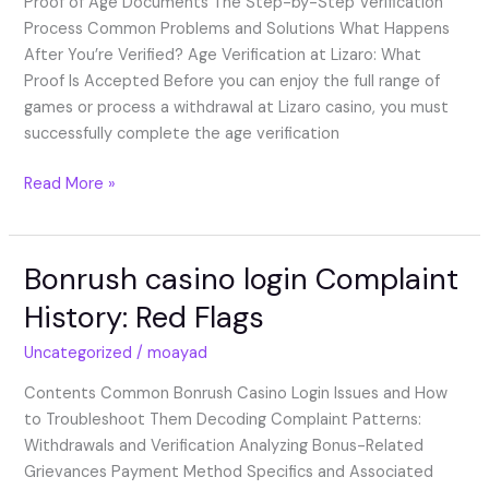
Proof of Age Documents The Step-by-Step Verification
Is
Process Common Problems and Solutions What Happens
Accepted
After You’re Verified? Age Verification at Lizaro: What
Proof Is Accepted Before you can enjoy the full range of
games or process a withdrawal at Lizaro casino, you must
successfully complete the age verification
Read More »
Bonrush casino login Complaint
Bonrush
casino
History: Red Flags
login
Complaint
Uncategorized
/
moayad
History:
Contents Common Bonrush Casino Login Issues and How
Red
to Troubleshoot Them Decoding Complaint Patterns:
Flags
Withdrawals and Verification Analyzing Bonus-Related
Grievances Payment Method Specifics and Associated