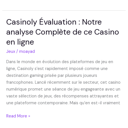
Casinoly Évaluation : Notre
Casinoly
Évaluation
analyse Complète de ce Casino
:
en ligne
Notre
analyse
Jeux
/
moayad
Complète
de
Dans le monde en évolution des plateformes de jeu en
ce
ligne, Casinoly s’est rapidement imposé comme une
Casino
destination gaming prisée par plusieurs joueurs
en
francophones. Lancé récemment sur le secteur, cet casino
ligne
numérique promet une séance de jeu engageante avec un
vaste sélection de jeux, des récompenses attrayantes et
une plateforme contemporaine. Mais qu’en est-il vraiment
Read More »