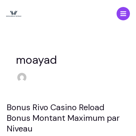
Skip
to
content
moayad
Bonus Rivo Casino Reload
Bonus
Rivo
Bonus Montant Maximum par
Casino
Niveau
Reload
Bonus