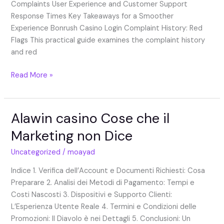
Complaints User Experience and Customer Support
Response Times Key Takeaways for a Smoother
Experience Bonrush Casino Login Complaint History: Red
Flags This practical guide examines the complaint history
and red
Read More »
Alawin casino Cose che il
Alawin
casino
Marketing non Dice
Cose
che
Uncategorized
/
moayad
il
Indice 1. Verifica dell’Account e Documenti Richiesti: Cosa
Marketing
Preparare 2. Analisi dei Metodi di Pagamento: Tempi e
non
Costi Nascosti 3. Dispositivi e Supporto Clienti:
Dice
L’Esperienza Utente Reale 4. Termini e Condizioni delle
Promozioni: Il Diavolo è nei Dettagli 5. Conclusioni: Un