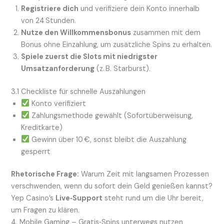
Registriere dich
und verifiziere dein Konto innerhalb
von 24 Stunden.
Nutze den Willkommensbonus
zusammen mit dem
Bonus ohne Einzahlung, um zusätzliche Spins zu erhalten.
Spiele zuerst die Slots mit niedrigster
Umsatzanforderung
(z. B. Starburst).
3.1 Checkliste für schnelle Auszahlungen
Konto verifiziert
Zahlungsmethode gewählt (Sofortüberweisung,
Kreditkarte)
Gewinn über 10 €, sonst bleibt die Auszahlung
gesperrt
Rhetorische Frage:
Warum Zeit mit langsamen Prozessen
verschwenden, wenn du sofort dein Geld genießen kannst?
Yep Casino’s
Live‑Support
steht rund um die Uhr bereit,
um Fragen zu klären.
4. Mobile Gaming – Gratis‑Spins unterwegs nutzen