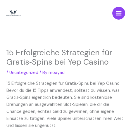
Skip
to
content
15 Erfolgreiche Strategien für
Gratis‑Spins bei Yep Casino
/
Uncategorized
/ By
moayad
15 Erfolgreiche Strategien für Gratis‑Spins bei Yep Casino
Bevor du die 15 Tipps anwendest, solltest du wissen, was
Gratis‑Spins eigentlich bedeuten. Sie sind kostenlose
Drehungen an ausgewählten Slot‑Spielen, die dir die
Chance geben, echtes Geld zu gewinnen, ohne eigene
Einsätze zu tätigen. Viele Spieler unterschätzen ihren Wert
und lassen sie ungenutzt.