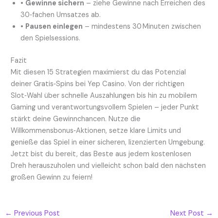
•
Gewinne sichern
– ziehe Gewinne nach Erreichen des
30‑fachen Umsatzes ab.
•
Pausen einlegen
– mindestens 30 Minuten zwischen
den Spielsessions.
Fazit
Mit diesen 15 Strategien maximierst du das Potenzial
deiner Gratis‑Spins bei Yep Casino. Von der richtigen
Slot‑Wahl über schnelle Auszahlungen bis hin zu mobilem
Gaming und verantwortungsvollem Spielen – jeder Punkt
stärkt deine Gewinnchancen. Nutze die
Willkommensbonus‑Aktionen, setze klare Limits und
genieße das Spiel in einer sicheren, lizenzierten Umgebung.
Jetzt bist du bereit, das Beste aus jedem kostenlosen
Dreh herauszuholen und vielleicht schon bald den nächsten
großen Gewinn zu feiern!
←
Previous Post
Next Post
→