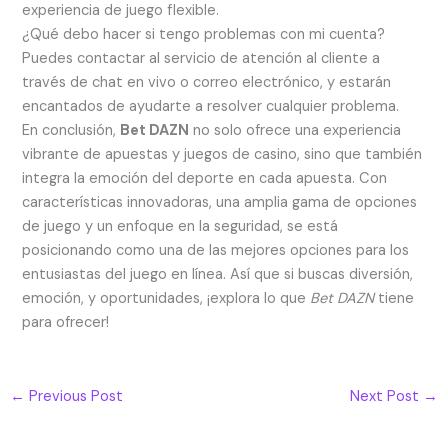
experiencia de juego flexible.
¿Qué debo hacer si tengo problemas con mi cuenta?
Puedes contactar al servicio de atención al cliente a
través de chat en vivo o correo electrónico, y estarán
encantados de ayudarte a resolver cualquier problema.
En conclusión,
Bet DAZN
no solo ofrece una experiencia
vibrante de apuestas y juegos de casino, sino que también
integra la emoción del deporte en cada apuesta. Con
características innovadoras, una amplia gama de opciones
de juego y un enfoque en la seguridad, se está
posicionando como una de las mejores opciones para los
entusiastas del juego en línea. Así que si buscas diversión,
emoción, y oportunidades, ¡explora lo que
Bet DAZN
tiene
para ofrecer!
←
Previous Post
Next Post
→