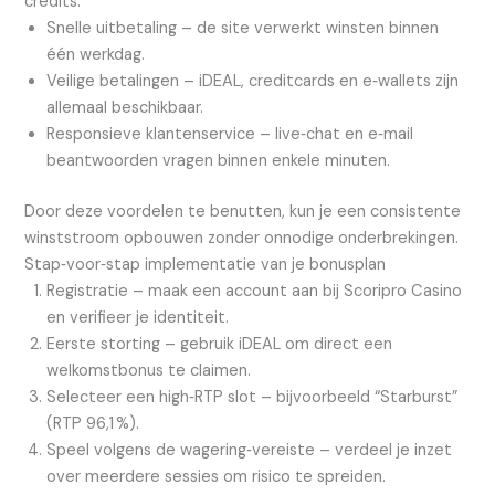
credits.
Snelle uitbetaling – de site verwerkt winsten binnen
één werkdag.
Veilige betalingen – iDEAL, creditcards en e‑wallets zijn
allemaal beschikbaar.
Responsieve klantenservice – live‑chat en e‑mail
beantwoorden vragen binnen enkele minuten.
Door deze voordelen te benutten, kun je een consistente
winststroom opbouwen zonder onnodige onderbrekingen.
Stap‑voor‑stap implementatie van je bonusplan
Registratie – maak een account aan bij Scoripro Casino
en verifieer je identiteit.
Eerste storting – gebruik iDEAL om direct een
welkomstbonus te claimen.
Selecteer een high‑RTP slot – bijvoorbeeld “Starburst”
(RTP 96,1 %).
Speel volgens de wagering‑vereiste – verdeel je inzet
over meerdere sessies om risico te spreiden.