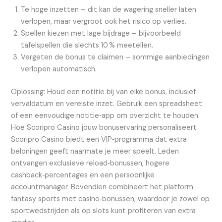
Te hoge inzetten – dit kan de wagering sneller laten
verlopen, maar vergroot ook het risico op verlies.
Spellen kiezen met lage bijdrage – bijvoorbeeld
tafelspellen die slechts 10 % meetellen.
Vergeten de bonus te claimen – sommige aanbiedingen
verlopen automatisch.
Oplossing: Houd een notitie bij van elke bonus, inclusief
vervaldatum en vereiste inzet. Gebruik een spreadsheet
of een eenvoudige notitie‑app om overzicht te houden.
Hoe Scoripro Casino jouw bonuservaring personaliseert
Scoripro Casino biedt een VIP‑programma dat extra
beloningen geeft naarmate je meer speelt. Leden
ontvangen exclusieve reload‑bonussen, hogere
cashback‑percentages en een persoonlijke
accountmanager. Bovendien combineert het platform
fantasy sports met casino‑bonussen, waardoor je zowel op
sportwedstrijden als op slots kunt profiteren van extra