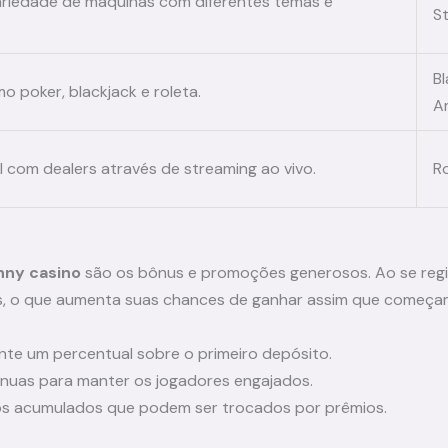
riedade de máquinas com diferentes temas e
S
Bl
o poker, blackjack e roleta.
A
l com dealers através de streaming ao vivo.
Ro
nny casino
são os bônus e promoções generosos. Ao se regi
, o que aumenta suas chances de ganhar assim que começam
te um percentual sobre o primeiro depósito.
nuas para manter os jogadores engajados.
s acumulados que podem ser trocados por prêmios.