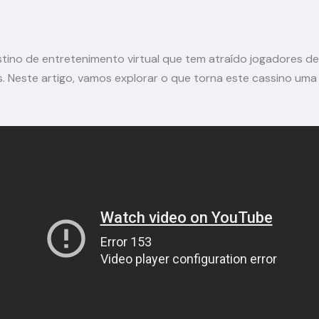
tino de entretenimento virtual que tem atraído jogadores de
as. Neste artigo, vamos explorar o que torna este cassino um