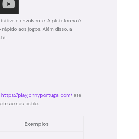
ntuitiva e envolvente. A plataforma é
rápido aos jogos. Além disso, a
te.
s
https://playjonnyportugal.com/
até
te ao seu estilo.
Exemplos