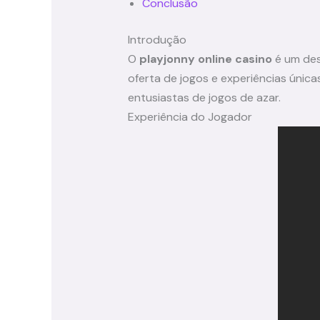
Conclusão
Introdução
O
playjonny online casino
é um des
oferta de jogos e experiências únic
entusiastas de jogos de azar.
Experiência do Jogador