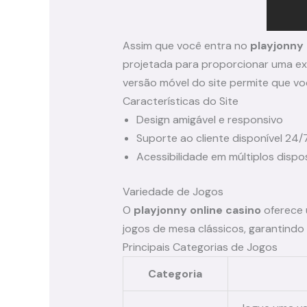
Assim que você entra no
playjonny
projetada para proporcionar uma exc
versão móvel do site permite que vo
Características do Site
Design amigável e responsivo
Suporte ao cliente disponível 24/
Acessibilidade em múltiplos dispos
Variedade de Jogos
O
playjonny online casino
oferece 
jogos de mesa clássicos, garantindo
Principais Categorias de Jogos
Categoria