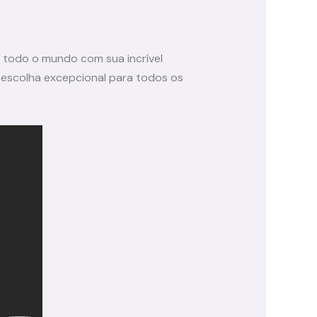
 todo o mundo com sua incrível
a escolha excepcional para todos os