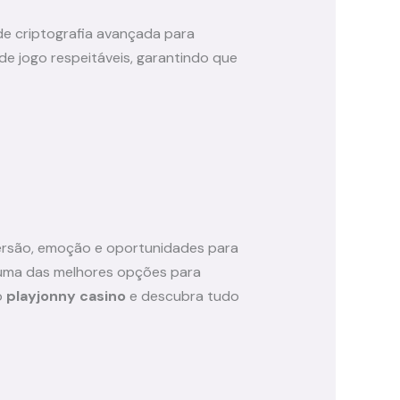
a de criptografia avançada para
de jogo respeitáveis, garantindo que
ersão, emoção e oportunidades para
 uma das melhores opções para
o
playjonny casino
e descubra tudo