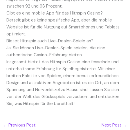
zwischen 92 und 98 Prozent.
Gibt es eine mobile App für das Hitnspin Casino?
Derzeit gibt es keine spezifische App, aber die mobile
Website ist für die Nutzung auf Smartphones und Tablets
optimiert.
Bietet Hitnspin auch Live-Dealer-Spiele an?
Ja, Sie können Live-Dealer-Spiele spielen, die eine
authentische Casino-Erfahrung bieten.
Insgesamt bietet das Hitnspin Casino eine fesselnde und
unterhaltsame Erfahrung für Spielbegeisterte. Mit einer
breiten Palette von Spielen, einem benutzerfreundlichen
Design und attraktiven Angeboten ist es ein Ort, an dem
Spannung und Nervenkitzel zu Hause sind. Lassen Sie sich
von der Welt des Glücksspiels verzaubern und entdecken
Sie, was Hitnspin für Sie bereithält!
←
Previous Post
Next Post
→