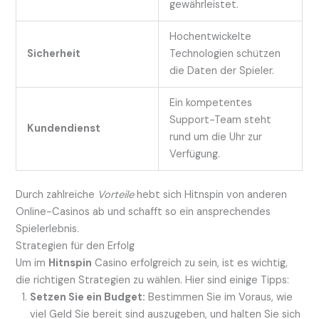
gewährleistet.
Hochentwickelte
Sicherheit
Technologien schützen
die Daten der Spieler.
Ein kompetentes
Support-Team steht
Kundendienst
rund um die Uhr zur
Verfügung.
Durch zahlreiche
Vorteile
hebt sich Hitnspin von anderen
Online-Casinos ab und schafft so ein ansprechendes
Spielerlebnis.
Strategien für den Erfolg
Um im
Hitnspin
Casino erfolgreich zu sein, ist es wichtig,
die richtigen Strategien zu wählen. Hier sind einige Tipps:
Setzen Sie ein Budget:
Bestimmen Sie im Voraus, wie
viel Geld Sie bereit sind auszugeben, und halten Sie sich