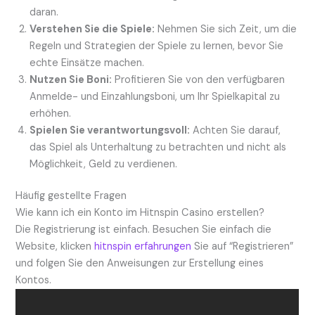
daran.
Verstehen Sie die Spiele:
Nehmen Sie sich Zeit, um die
Regeln und Strategien der Spiele zu lernen, bevor Sie
echte Einsätze machen.
Nutzen Sie Boni:
Profitieren Sie von den verfügbaren
Anmelde- und Einzahlungsboni, um Ihr Spielkapital zu
erhöhen.
Spielen Sie verantwortungsvoll:
Achten Sie darauf,
das Spiel als Unterhaltung zu betrachten und nicht als
Möglichkeit, Geld zu verdienen.
Häufig gestellte Fragen
Wie kann ich ein Konto im Hitnspin Casino erstellen?
Die Registrierung ist einfach. Besuchen Sie einfach die
Website, klicken
hitnspin erfahrungen
Sie auf “Registrieren”
und folgen Sie den Anweisungen zur Erstellung eines
Kontos.