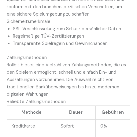
konform mit den branchenspezifischen Vorschriften, um
eine sichere Spielumgebung zu schaffen.
Sicherheitsmerkmale
SSL-Verschlüsselung zum Schutz persönlicher Daten
Regelmäßige TÜV-Zertifizierungen
Transparente Spielregeln und Gewinnchancen
Zahlungsmethoden
Rollbit bietet eine Vielzahl von Zahlungsmethoden, die es
den Spielern ermöglicht, schnell und einfach Ein- und
Auszahlungen vorzunehmen. Die Auswahl reicht von
traditionellen Banküberweisungen bis hin zu modernen
digitalen Währungen.
Beliebte Zahlungsmethoden
Methode
Dauer
Gebühren
Kreditkarte
Sofort
0%