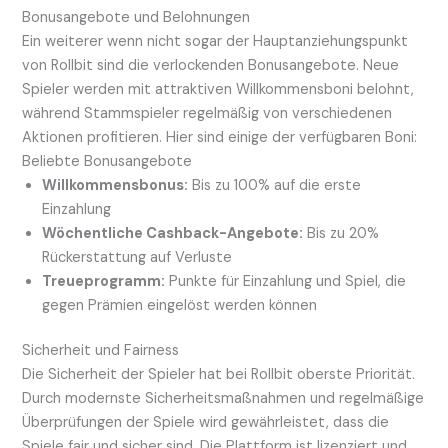
Bonusangebote und Belohnungen
Ein weiterer wenn nicht sogar der Hauptanziehungspunkt
von Rollbit sind die verlockenden Bonusangebote. Neue
Spieler werden mit attraktiven Willkommensboni belohnt,
während Stammspieler regelmäßig von verschiedenen
Aktionen profitieren. Hier sind einige der verfügbaren Boni:
Beliebte Bonusangebote
Willkommensbonus:
Bis zu 100% auf die erste
Einzahlung
Wöchentliche Cashback-Angebote:
Bis zu 20%
Rückerstattung auf Verluste
Treueprogramm:
Punkte für Einzahlung und Spiel, die
gegen Prämien eingelöst werden können
Sicherheit und Fairness
Die Sicherheit der Spieler hat bei Rollbit oberste Priorität.
Durch modernste Sicherheitsmaßnahmen und regelmäßige
Überprüfungen der Spiele wird gewährleistet, dass die
Spiele fair und sicher sind. Die Plattform ist lizenziert und