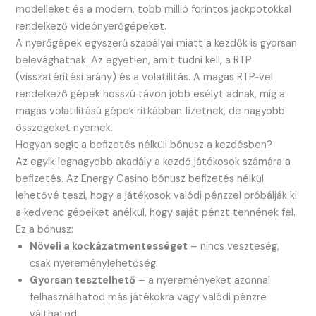
modelleket és a modern, több millió forintos jackpotokkal
rendelkező videónyerőgépeket.
A nyerőgépek egyszerű szabályai miatt a kezdők is gyorsan
belevághatnak. Az egyetlen, amit tudni kell, a RTP
(visszatérítési arány) és a volatilitás. A magas RTP‑vel
rendelkező gépek hosszú távon jobb esélyt adnak, míg a
magas volatilitású gépek ritkábban fizetnek, de nagyobb
összegeket nyernek.
Hogyan segít a befizetés nélküli bónusz a kezdésben?
Az egyik legnagyobb akadály a kezdő játékosok számára a
befizetés. Az Energy Casino bónusz befizetés nélkül
lehetővé teszi, hogy a játékosok valódi pénzzel próbálják ki
a kedvenc gépeiket anélkül, hogy saját pénzt tennének fel.
Ez a bónusz:
Növeli a kockázatmentességet
– nincs veszteség,
csak nyereménylehetőség.
Gyorsan tesztelhető
– a nyereményeket azonnal
felhasználhatod más játékokra vagy valódi pénzre
válthatod.