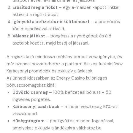
űrlapot névvel, e‑mail címmel és jelszóval.
Erősítsd meg a fiókot
– egy e‑mailben kapott linkkel
aktiváld a regisztrációt.
Igényeld a befizetés nélküli bónuszt
– a promóciós
kód megadásával aktiváld.
Válassz játékot
– böngéssz a nyerőgépek és élő
asztalok között, majd kezdj el játszani.
A regisztráció mindössze néhány percet vesz igénybe, és
már azonnal hozzáférhetsz a platform összes funkciójához.
Karácsonyi promóciók és exkluzív ajánlatok
Az ünnepi időszakban az Energy Casino különleges
bónuszcsomagokat kínál:
Üdvözlő csomag
– 100% befizetési bónusz + 50
ingyenes pörgetés.
Karácsonyi cash back
– minden veszteség 10%-át
visszakapod.
Hűségprogram
– pontgyűjtés minden fogadással,
amelyeket exkluzív ajándékokra válthatsz be.