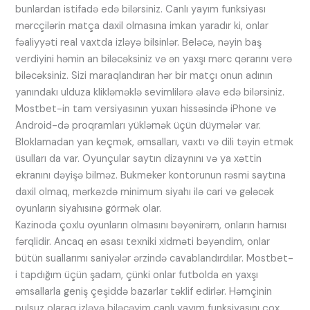
bunlardan istifadə edə bilərsiniz. Canlı yayım funksiyası
mərcçilərin matça daxil olmasına imkan yaradır ki, onlar
fəaliyyəti real vaxtda izləyə bilsinlər. Beləcə, nəyin baş
verdiyini həmin an biləcəksiniz və ən yaxşı mərc qərarını verə
biləcəksiniz. Sizi maraqlandıran hər bir matçı onun adının
yanındakı ulduza klikləməklə sevimlilərə əlavə edə bilərsiniz.
Mostbet-in tam versiyasının yuxarı hissəsində iPhone və
Android-də proqramları yükləmək üçün düymələr var.
Bloklamadan yan keçmək, əmsalları, vaxtı və dili təyin etmək
üsulları da var. Oyunçular saytın dizaynını və ya xəttin
ekranını dəyişə bilməz. Bukmeker kontorunun rəsmi saytına
daxil olmaq, mərkəzdə minimum siyahı ilə cari və gələcək
oyunların siyahısınə görmək olar.
Kazinoda çoxlu oyunların olmasını bəyənirəm, onların hamısı
fərqlidir. Ancaq ən əsası texniki xidməti bəyəndim, onlar
bütün suallarımı saniyələr ərzində cavablandırdılar. Mostbet-
i tapdığım üçün şadam, çünki onlar futbolda ən yaxşı
əmsallarla geniş çeşiddə bazarlar təklif edirlər. Həmçinin
pulsuz olaraq izləyə biləcəyim canlı yayım funksiyasını çox