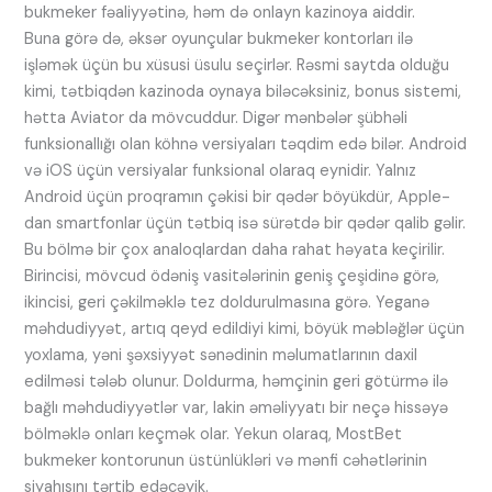
bukmeker fəaliyyətinə, həm də onlayn kazinoya aiddir.
Buna görə də, əksər oyunçular bukmeker kontorları ilə
işləmək üçün bu xüsusi üsulu seçirlər. Rəsmi saytda olduğu
kimi, tətbiqdən kazinoda oynaya biləcəksiniz, bonus sistemi,
hətta Aviator da mövcuddur. Digər mənbələr şübhəli
funksionallığı olan köhnə versiyaları təqdim edə bilər. Android
və iOS üçün versiyalar funksional olaraq eynidir. Yalnız
Android üçün proqramın çəkisi bir qədər böyükdür, Apple-
dan smartfonlar üçün tətbiq isə sürətdə bir qədər qalib gəlir.
Bu bölmə bir çox analoqlardan daha rahat həyata keçirilir.
Birincisi, mövcud ödəniş vasitələrinin geniş çeşidinə görə,
ikincisi, geri çəkilməklə tez doldurulmasına görə. Yeganə
məhdudiyyət, artıq qeyd edildiyi kimi, böyük məbləğlər üçün
yoxlama, yəni şəxsiyyət sənədinin məlumatlarının daxil
edilməsi tələb olunur. Doldurma, həmçinin geri götürmə ilə
bağlı məhdudiyyətlər var, lakin əməliyyatı bir neçə hissəyə
bölməklə onları keçmək olar. Yekun olaraq, MostBet
bukmeker kontorunun üstünlükləri və mənfi cəhətlərinin
siyahısını tərtib edəcəyik.