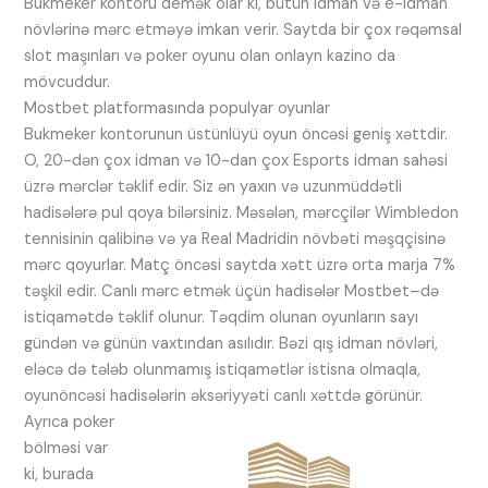
Bukmeker kontoru demək olar ki, bütün idman və e-idman
növlərinə mərc etməyə imkan verir. Saytda bir çox rəqəmsal
slot maşınları və poker oyunu olan onlayn kazino da
mövcuddur.
Mostbet platformasında populyar oyunlar
Bukmeker kontorunun üstünlüyü oyun öncəsi geniş xəttdir.
O, 20-dən çox idman və 10-dan çox Esports idman sahəsi
üzrə mərclər təklif edir. Siz ən yaxın və uzunmüddətli
hadisələrə pul qoya bilərsiniz. Məsələn, mərcçilər Wimbledon
tennisinin qalibinə və ya Real Madridin növbəti məşqçisinə
mərc qoyurlar. Matç öncəsi saytda xətt üzrə orta marja 7%
təşkil edir. Canlı mərc etmək üçün hadisələr Mostbet–də
istiqamətdə təklif olunur. Təqdim olunan oyunların sayı
gündən və günün vaxtından asılıdır. Bəzi qış idman növləri,
eləcə də tələb olunmamış istiqamətlər istisna olmaqla,
oyunöncəsi hadisələrin əksəriyyəti canlı xəttdə görünür.
Ayrıca poker
bölməsi var
ki, burada