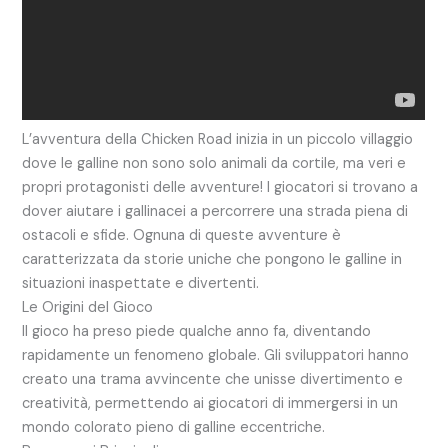
L’avventura della Chicken Road inizia in un piccolo villaggio
dove le galline non sono solo animali da cortile, ma veri e
propri protagonisti delle avventure! I giocatori si trovano a
dover aiutare i gallinacei a percorrere una strada piena di
ostacoli e sfide. Ognuna di queste avventure è
caratterizzata da storie uniche che pongono le galline in
situazioni inaspettate e divertenti.
Le Origini del Gioco
Il gioco ha preso piede qualche anno fa, diventando
rapidamente un fenomeno globale. Gli sviluppatori hanno
creato una trama avvincente che unisse divertimento e
creatività, permettendo ai giocatori di immergersi in un
mondo colorato pieno di galline eccentriche.