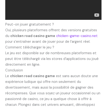
Peut-on jouer gratuitement ?
Oui, plusieurs plateformes offrent des versions gratuites
du
chicken road casino game
chicken-game-casino.net
pour s’entraîner avant de jouer pour de l’argent réel.
Comment télécharger le jeu ?
Le jeu est disponible sur de nombreuses plateformes et
peut être téléchargé via les stores d’applications ou joué
directement en ligne.
Conclusion
Le
chicken road casino game
est sans aucun doute une
expérience ludique qui offre non seulement du
divertissement, mais aussi la possibilité de gagner des
récompenses. Que vous soyez un joueur occasionnel ou un
passionné de casino, ce jeu a quelque chose à offrir à
chacun. Plongez dans cet univers amusant, développez