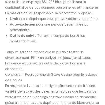
site utilise le cryptage SSL 256 bits, garantissant la
confidentialité de vos données personnelles et financières.
En matière de jeu responsable, la plateforme propose :
Limites de dépôt
que vous pouvez définir vous‑même.
Auto‑exclusion
pour une période déterminée ou
permanente.
Outils de suivi
affichant le temps de jeu et les
montants misés.
Toujours garder à l’esprit que le jeu doit rester un
divertissement. Fixez un budget, ne jouez jamais sous
l’influence et utilisez les outils de protection mis à
disposition.
Conclusion : Pourquoi choisir Stake Casino pour le jackpot
de Pâques
En résumé, le live casino en ligne offre une flexibilité, une
variété de jeux et des paiements rapides que les casinos
terrestres ne peuvent égaler. Stake Casino se démarque
grâce à son bonus sans dépôt, son bonus de bienvenue, sa