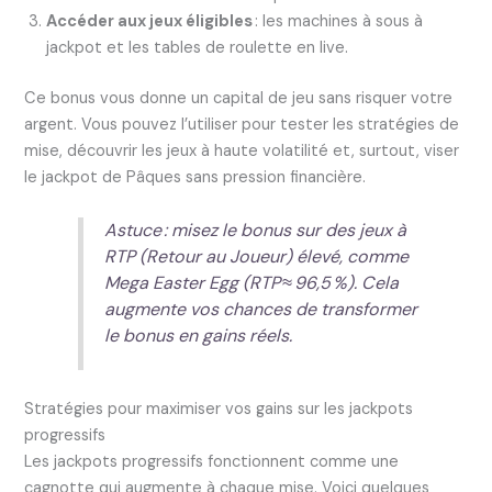
Accéder aux jeux éligibles
: les machines à sous à
jackpot et les tables de roulette en live.
Ce bonus vous donne un capital de jeu sans risquer votre
argent. Vous pouvez l’utiliser pour tester les stratégies de
mise, découvrir les jeux à haute volatilité et, surtout, viser
le jackpot de Pâques sans pression financière.
Astuce : misez le bonus sur des jeux à
RTP (Retour au Joueur) élevé, comme
Mega Easter Egg
(RTP ≈ 96,5 %). Cela
augmente vos chances de transformer
le bonus en gains réels.
Stratégies pour maximiser vos gains sur les jackpots
progressifs
Les jackpots progressifs fonctionnent comme une
cagnotte qui augmente à chaque mise. Voici quelques