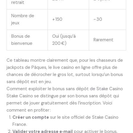
retrait
Nombre de
+ 150
~ 30
jeux
Bonus de
Oui (jusqu’à
Rarement
bienvenue
200 €)
Ce tableau montre clairement que, pour les chasseurs de
jackpots de Pâques, le live casino en ligne offre plus de
chances de décrocher le gros lot, surtout lorsqu’un bonus
sans dépôt est en jeu.
Comment exploiter le bonus sans dépôt de Stake Casino
Stake Casino se distingue par son bonus sans dépôt qui
permet de jouer gratuitement dès l’inscription. Voici
comment en profiter :
Créer un compte
sur le site officiel de Stake Casino
France.
Valider votre adresse e‑mail
pour activer le bonus.