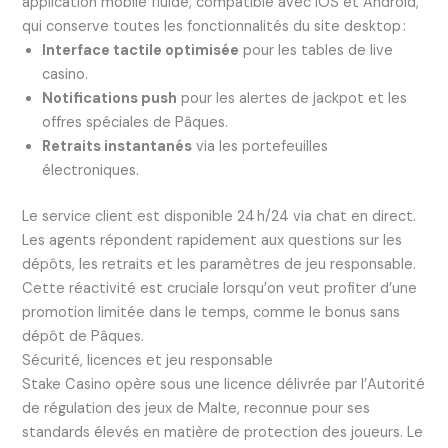
application mobile fluide, compatible avec iOS et Android,
qui conserve toutes les fonctionnalités du site desktop :
Interface tactile optimisée
pour les tables de live
casino.
Notifications push
pour les alertes de jackpot et les
offres spéciales de Pâques.
Retraits instantanés
via les portefeuilles
électroniques.
Le service client est disponible 24 h/24 via chat en direct.
Les agents répondent rapidement aux questions sur les
dépôts, les retraits et les paramètres de jeu responsable.
Cette réactivité est cruciale lorsqu’on veut profiter d’une
promotion limitée dans le temps, comme le bonus sans
dépôt de Pâques.
Sécurité, licences et jeu responsable
Stake Casino opère sous une licence délivrée par l’Autorité
de régulation des jeux de Malte, reconnue pour ses
standards élevés en matière de protection des joueurs. Le