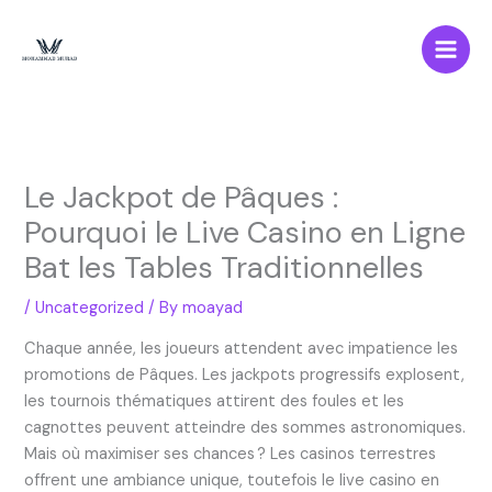
Skip
to
content
Le Jackpot de Pâques :
Pourquoi le Live Casino en Ligne
Bat les Tables Traditionnelles
/
Uncategorized
/ By
moayad
Chaque année, les joueurs attendent avec impatience les
promotions de Pâques. Les jackpots progressifs explosent,
les tournois thématiques attirent des foules et les
cagnottes peuvent atteindre des sommes astronomiques.
Mais où maximiser ses chances ? Les casinos terrestres
offrent une ambiance unique, toutefois le live casino en