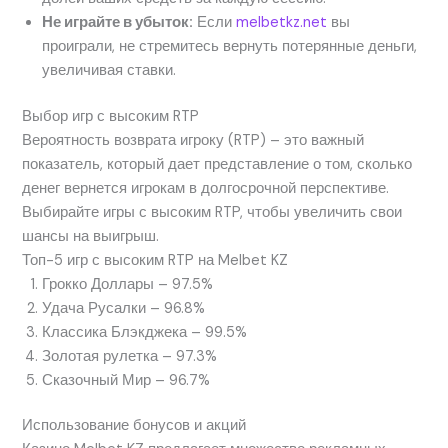
Не играйте в убыток:
Если
melbetkz.net
вы
проиграли, не стремитесь вернуть потерянные деньги,
увеличивая ставки.
Выбор игр с высоким RTP
Вероятность возврата игроку (RTP) – это важный
показатель, который дает представление о том, сколько
денег вернется игрокам в долгосрочной перспективе.
Выбирайте игры с высоким RTP, чтобы увеличить свои
шансы на выигрыш.
Топ-5 игр с высоким RTP на Melbet KZ
Грокко Доллары – 97.5%
Удача Русалки – 96.8%
Классика Блэкджека – 99.5%
Золотая рулетка – 97.3%
Сказочный Мир – 96.7%
Использование бонусов и акций