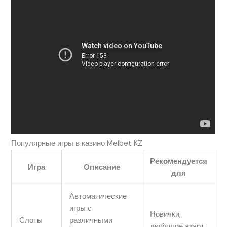
Популярные игры в казино Melbet KZ
Рекомендуется
Игра
Описание
для
Автоматические
игры с
Новички,
Слоты
различными
любящие азарт.