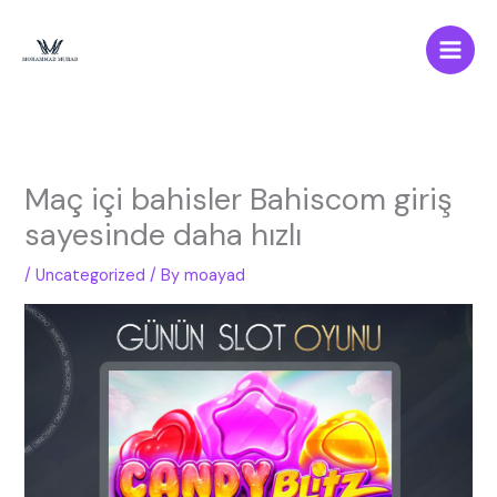
Skip
to
content
Maç içi bahisler Bahiscom giriş
sayesinde daha hızlı
/
Uncategorized
/ By
moayad