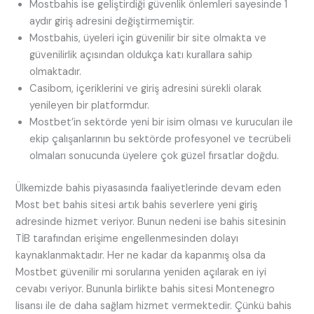
Mostbahis ise geliştirdiği güvenlik önlemleri sayesinde 1
aydır giriş adresini değiştirmemiştir.
Mostbahis, üyeleri için güvenilir bir site olmakta ve
güvenilirlik açısından oldukça katı kurallara sahip
olmaktadır.
Casibom, içeriklerini ve giriş adresini sürekli olarak
yenileyen bir platformdur.
Mostbet’in sektörde yeni bir isim olması ve kurucuları ile
ekip çalışanlarının bu sektörde profesyonel ve tecrübeli
olmaları sonucunda üyelere çok güzel fırsatlar doğdu.
Ülkemizde bahis piyasasında faaliyetlerinde devam eden
Most bet bahis sitesi artık bahis severlere yeni giriş
adresinde hizmet veriyor. Bunun nedeni ise bahis sitesinin
TİB tarafından erişime engellenmesinden dolayı
kaynaklanmaktadır. Her ne kadar da kapanmış olsa da
Mostbet güvenilir mi sorularına yeniden açılarak en iyi
cevabı veriyor. Bununla birlikte bahis sitesi Montenegro
lisansı ile de daha sağlam hizmet vermektedir. Çünkü bahis