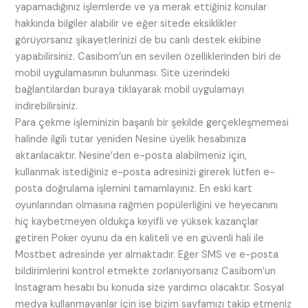
yapamadığınız işlemlerde ve ya merak ettiğiniz konular
hakkında bilgiler alabilir ve eğer sitede eksiklikler
görüyorsanız şikayetlerinizi de bu canlı destek ekibine
yapabilirsiniz. Casibom’un en sevilen özelliklerinden biri de
mobil uygulamasının bulunması. Site üzerindeki
bağlantılardan buraya tıklayarak mobil uygulamayı
indirebilirsiniz.
Para çekme işleminizin başarılı bir şekilde gerçekleşmemesi
halinde ilgili tutar yeniden Nesine üyelik hesabınıza
aktarılacaktır. Nesine’den e-posta alabilmeniz için,
kullanmak istediğiniz e-posta adresinizi girerek lütfen e-
posta doğrulama işlemini tamamlayınız. En eski kart
oyunlarından olmasına rağmen popülerliğini ve heyecanını
hiç kaybetmeyen oldukça keyifli ve yüksek kazançlar
getiren Poker oyunu da en kaliteli ve en güvenli hali ile
Mostbet adresinde yer almaktadır. Eğer SMS ve e-posta
bildirimlerini kontrol etmekte zorlanıyorsanız Casibom’un
Instagram hesabı bu konuda size yardımcı olacaktır. Sosyal
medya kullanmayanlar için ise bizim sayfamızı takip etmeniz