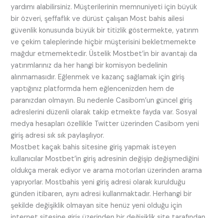
yardımı alabilirsiniz. Müşterilerinin memnuniyeti için büyük
bir özveri, şeffaflık ve dürüst çalışan Most bahis ailesi
güvenlik konusunda büyük bir titizlik göstermekte, yatırım
ve çekim taleplerinde hiçbir müşterisini bekletmemekte
mağdur etmemektedir. Üstelik Mostbet’in bir avantajı da
yatırımlarınız da her hangi bir komisyon bedelinin
alınmamasıdır. Eğlenmek ve kazanç sağlamak için giriş
yaptığınız platformda hem eğlencenizden hem de
paranızdan olmayın. Bu nedenle Casibom’un güncel giriş
adreslerini düzenli olarak takip etmekte fayda var. Sosyal
medya hesapları özellikle Twitter üzerinden Casibom yeni
giriş adresi sık sık paylaşılıyor.
Mostbet kaçak bahis sitesine giriş yapmak isteyen
kullanıcılar Mostbet’in giriş adresinin değişip değişmediğini
oldukça merak ediyor ve arama motorları üzerinden arama
yapıyorlar. Mostbahis yeni giriş adresi olarak kurulduğu
günden itibaren, aynı adresi kullanmaktadır. Herhangi bir
şekilde değişiklik olmayan site henüz yeni olduğu için
internet sitesine giriş üzerinden bir değişiklik site tarafından