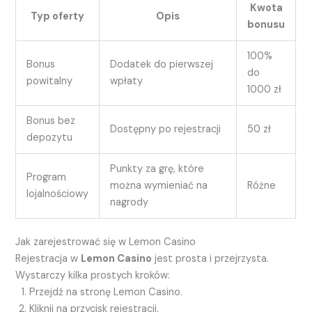
Kwota
Typ oferty
Opis
bonusu
100%
Bonus
Dodatek do pierwszej
do
powitalny
wpłaty
1000 zł
Bonus bez
Dostępny po rejestracji
50 zł
depozytu
Punkty za grę, które
Program
można wymieniać na
Różne
lojalnościowy
nagrody
Jak zarejestrować się w Lemon Casino
Rejestracja w
Lemon Casino
jest prosta i przejrzysta.
Wystarczy kilka prostych kroków:
Przejdź na stronę Lemon Casino.
Kliknij na przycisk rejestracji.