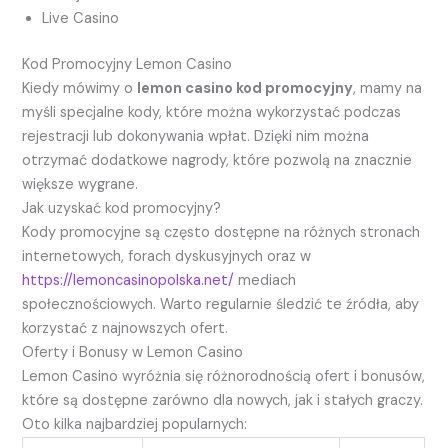
Live Casino
Kod Promocyjny Lemon Casino
Kiedy mówimy o
lemon casino kod promocyjny
, mamy na
myśli specjalne kody, które można wykorzystać podczas
rejestracji lub dokonywania wpłat. Dzięki nim można
otrzymać dodatkowe nagrody, które pozwolą na znacznie
większe wygrane.
Jak uzyskać kod promocyjny?
Kody promocyjne są często dostępne na różnych stronach
internetowych, forach dyskusyjnych oraz w
https://lemoncasinopolska.net/
mediach
społecznościowych. Warto regularnie śledzić te źródła, aby
korzystać z najnowszych ofert.
Oferty i Bonusy w Lemon Casino
Lemon Casino wyróżnia się różnorodnością ofert i bonusów,
które są dostępne zarówno dla nowych, jak i stałych graczy.
Oto kilka najbardziej popularnych: