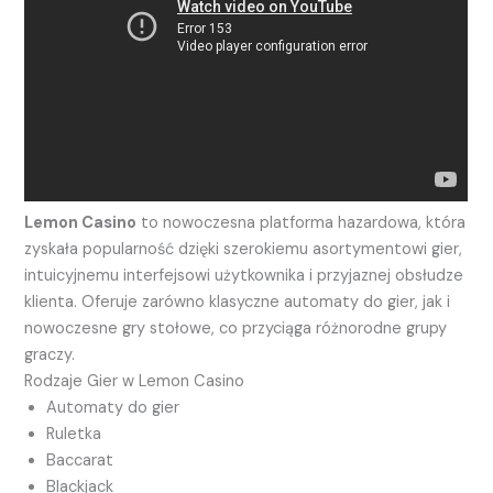
Lemon Casino
to nowoczesna platforma hazardowa, która
zyskała popularność dzięki szerokiemu asortymentowi gier,
intuicyjnemu interfejsowi użytkownika i przyjaznej obsłudze
klienta. Oferuje zarówno klasyczne automaty do gier, jak i
nowoczesne gry stołowe, co przyciąga różnorodne grupy
graczy.
Rodzaje Gier w Lemon Casino
Automaty do gier
Ruletka
Baccarat
Blackjack