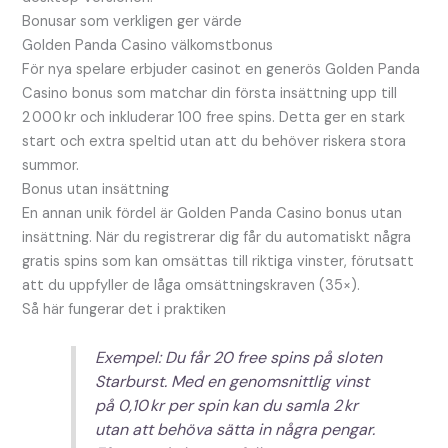
Bonusar som verkligen ger värde
Golden Panda Casino välkomstbonus
För nya spelare erbjuder casinot en generös Golden Panda
Casino bonus som matchar din första insättning upp till
2 000 kr och inkluderar 100 free spins. Detta ger en stark
start och extra speltid utan att du behöver riskera stora
summor.
Bonus utan insättning
En annan unik fördel är Golden Panda Casino bonus utan
insättning. När du registrerar dig får du automatiskt några
gratis spins som kan omsättas till riktiga vinster, förutsatt
att du uppfyller de låga omsättningskraven (35×).
Så här fungerar det i praktiken
Exempel: Du får 20 free spins på sloten
Starburst
. Med en genomsnittlig vinst
på 0,10 kr per spin kan du samla 2 kr
utan att behöva sätta in några pengar.