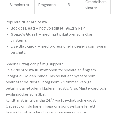
Omedelbara
Skraplotter
Pragmatic
5
vinster
Populära titlar att testa
Book of Dead
– hög volatilitet, 96,21 % RTP.
Gonzo’s Quest
– med multiplikatorer som ökar
vinsterna.
Live Blackjack
– med professionella dealers som svarar
på chatt.
Snabba uttag och pålitlig support
En av de största frustrationen för spelare är långsam
uttagstid. Golden Panda Casino har ett system som
bearbetar de flesta uttag inom 24 timmar. Vanliga
betalningsmetoder inkluderar Trustly, Visa, Mastercard och
e-plånböcker som Skrill.
Kundtjänst är tillgänglig 24/7 via live‑chat och e‑post.
Oavsett om du har en fråga om bonusvillkor eller ett
tekniskt problem får du svar inom några minuter.