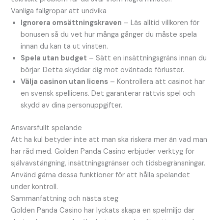
Vanliga fallgropar att undvika
Ignorera omsättningskraven
– Läs alltid villkoren för
bonusen så du vet hur många gånger du måste spela
innan du kan ta ut vinsten.
Spela utan budget
– Sätt en insättningsgräns innan du
börjar. Detta skyddar dig mot oväntade förluster.
Välja casinon utan licens
– Kontrollera att casinot har
en svensk spellicens. Det garanterar rättvis spel och
skydd av dina personuppgifter.
Ansvarsfullt spelande
Att ha kul betyder inte att man ska riskera mer än vad man
har råd med. Golden Panda Casino erbjuder verktyg för
självavstängning, insättningsgränser och tidsbegränsningar.
Använd gärna dessa funktioner för att hålla spelandet
under kontroll.
Sammanfattning och nästa steg
Golden Panda Casino har lyckats skapa en spelmiljö där