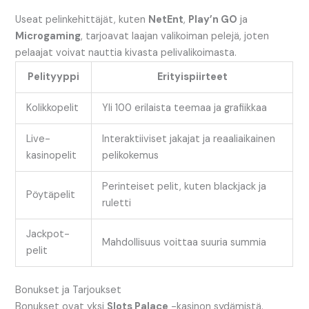
Useat pelinkehittäjät, kuten
NetEnt
,
Play’n GO
ja
Microgaming
, tarjoavat laajan valikoiman pelejä, joten
pelaajat voivat nauttia kivasta pelivalikoimasta.
Pelityyppi
Erityispiirteet
Kolikkopelit
Yli 100 erilaista teemaa ja grafiikkaa
Live-
Interaktiiviset jakajat ja reaaliaikainen
kasinopelit
pelikokemus
Perinteiset pelit, kuten blackjack ja
Pöytäpelit
ruletti
Jackpot-
Mahdollisuus voittaa suuria summia
pelit
Bonukset ja Tarjoukset
Bonukset ovat yksi
Slots Palace
-kasinon sydämistä.