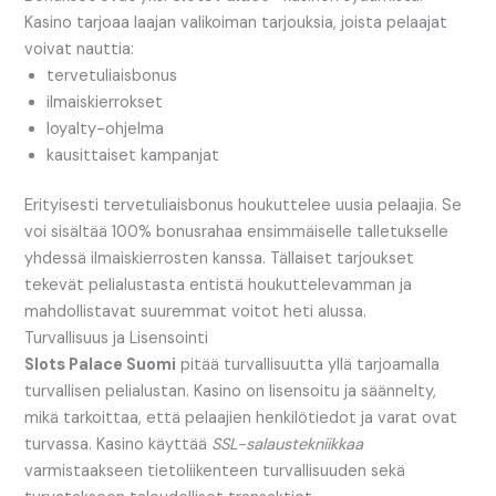
Kasino tarjoaa laajan valikoiman tarjouksia, joista pelaajat
voivat nauttia:
tervetuliaisbonus
ilmaiskierrokset
loyalty-ohjelma
kausittaiset kampanjat
Erityisesti tervetuliaisbonus houkuttelee uusia pelaajia. Se
voi sisältää 100% bonusrahaa ensimmäiselle talletukselle
yhdessä ilmaiskierrosten kanssa. Tällaiset tarjoukset
tekevät pelialustasta entistä houkuttelevamman ja
mahdollistavat suuremmat voitot heti alussa.
Turvallisuus ja Lisensointi
Slots Palace Suomi
pitää turvallisuutta yllä tarjoamalla
turvallisen pelialustan. Kasino on lisensoitu ja säännelty,
mikä tarkoittaa, että pelaajien henkilötiedot ja varat ovat
turvassa. Kasino käyttää
SSL-salaustekniikkaa
varmistaakseen tietoliikenteen turvallisuuden sekä