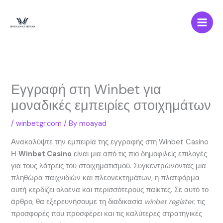
Skip
to
content
Εγγραφή στη Winbet για
μοναδικές εμπειρίες στοιχημάτων
/
winbetgr.com
/ By
moayad
Ανακαλύψτε την εμπειρία της εγγραφής στη Winbet Casino
Η
Winbet Casino
είναι μια από τις πιο δημοφιλείς επιλογές
για τους λάτρεις του στοιχηματισμού. Συγκεντρώνοντας μια
πληθώρα παιχνιδιών και πλεονεκτημάτων, η πλατφόρμα
αυτή κερδίζει ολοένα και περισσότερους παίκτες. Σε αυτό το
άρθρο, θα εξερευνήσουμε τη διαδικασία
winbet register
, τις
προσφορές που προσφέρει και τις καλύτερες στρατηγικές