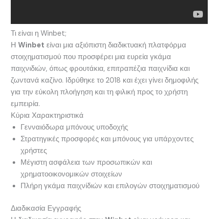
Τι είναι η Winbet;
Η
Winbet
είναι μια αξιόπιστη διαδικτυακή πλατφόρμα
στοιχηματισμού που προσφέρει μια ευρεία γκάμα
παιχνιδιών, όπως φρουτάκια, επιτραπέζια παιχνίδια και
ζωντανά καζίνο. Ιδρύθηκε το 2018 και έχει γίνει δημοφιλής
για την εύκολη πλοήγηση και τη φιλική προς το χρήστη
εμπειρία.
Κύρια Χαρακτηριστικά
Γενναιόδωρα μπόνους υποδοχής
Στρατηγικές προσφορές και μπόνους για υπάρχοντες
χρήστες
Μέγιστη ασφάλεια των προσωπικών και
χρηματοοικονομικών στοιχείων
Πλήρη γκάμα παιχνίδιών και επιλογών στοιχηματισμού
Διαδικασία Εγγραφής