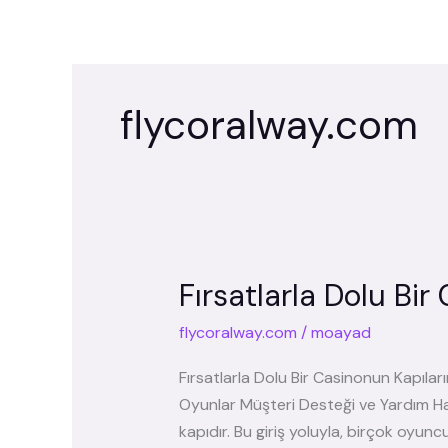
Skip
to
content
flycoralway.com
Fırsatlarla Dolu Bi
Fırsatlarla
Dolu
flycoralway.com
/
moayad
Bir
Casinonun
Fırsatlarla Dolu Bir Casinonun Kapıla
Kapılarını
Oyunlar Müşteri Desteği ve Yardım Hat
Aralamak
kapıdır. Bu giriş yoluyla, birçok oyuncu