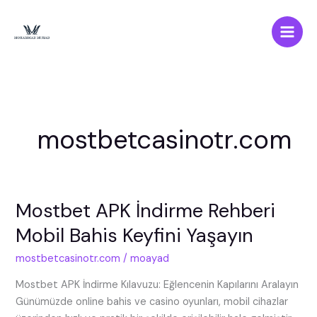
Skip
to
content
mostbetcasinotr.com
Mostbet APK İndirme Rehberi
Mostbet
APK
Mobil Bahis Keyfini Yaşayın
İndirme
Rehberi
mostbetcasinotr.com
/
moayad
Mobil
Mostbet APK İndirme Kılavuzu: Eğlencenin Kapılarını Aralayın
Bahis
Günümüzde online bahis ve casino oyunları, mobil cihazlar
Keyfini