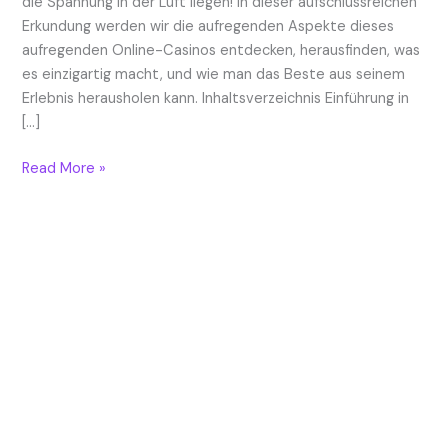
die Spannung in der Luft liegen! In dieser aufschlussreichen
Erkundung werden wir die aufregenden Aspekte dieses
aufregenden Online-Casinos entdecken, herausfinden, was
es einzigartig macht, und wie man das Beste aus seinem
Erlebnis herausholen kann. Inhaltsverzeichnis Einführung in
[…]
Read More »