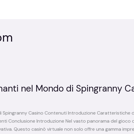
com
anti nel Mondo di Spingranny C
 Spingranny Casino Contenuti Introduzione Caratteristiche di
nti Conclusione Introduzione Nel vasto panorama del gioco o
ativa. Questo casinò virtuale non solo offre una gamma impres